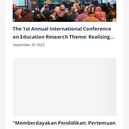
The 1st Annual International Conference
on Education Research Theme: Realizing
Education 4.0 to Prepare a Technologically
September 30 2023
Advanced Generation
"Memberdayakan Pendidikan: Pertemuan