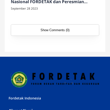
Nasional FORDETAK dan Peresmian
Program Doktor PGMI di FITK UIN Sunan
September 28 2023
Kalijaga"
Show Comments (0)
Fordetak Indonesia